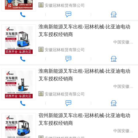
安徽冠林租赁有限公司
淮南新能源叉车出租-冠林机械-比亚迪电动
叉车授权经销商
中国安徽省合肥市
安徽冠林租赁有限公司
淮南新能源叉车出租-冠林机械-比亚迪电动
叉车授权经销商
中国安徽省合肥市
安徽冠林租赁有限公司
宿州新能源叉车出租-冠林机械-比亚迪电动
叉车授权经销商
中国安徽省合肥市