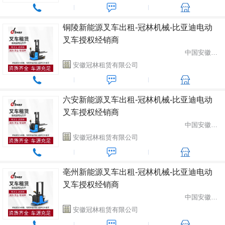
铜陵新能源叉车出租-冠林机械-比亚迪电动
叉车授权经销商
中国安徽省合肥市
安徽冠林租赁有限公司
六安新能源叉车出租-冠林机械-比亚迪电动
叉车授权经销商
中国安徽省合肥市
安徽冠林租赁有限公司
亳州新能源叉车出租-冠林机械-比亚迪电动
叉车授权经销商
中国安徽省合肥市
安徽冠林租赁有限公司