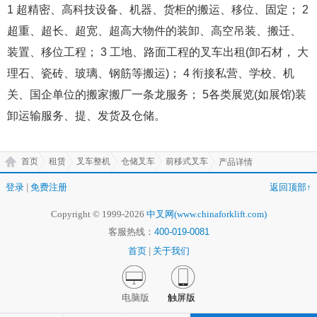
1 超精密、高科技设备、机器、货柜的搬运、移位、固定； 2
超重、超长、超宽、超高大物件的装卸、高空吊装、搬迁、
装置、移位工程； 3 工地、路面工程的叉车出租(卸石材， 大
理石、瓷砖、玻璃、钢筋等搬运)； 4 衔接私营、学校、机
关、国企单位的搬家搬厂一条龙服务； 5各类展览(如展馆)装
卸运输服务、提、发货及仓储。
首页
租赁
叉车整机
仓储叉车
前移式叉车
产品详情
登录
|
免费注册
返回顶部↑
Copyright © 1999-2026
中叉网(www.chinaforklift.com)
客服热线：
400-019-0081
首页
|
关于我们
电脑版
触屏版