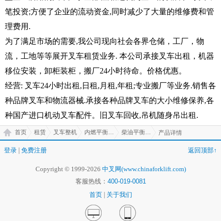
笔投资
;
方便了企业的流动资金
,
同时减少了大量的维修费和管
理费用
.
为了满足市场的需要
,
我公司现向社会各界仓储，工厂，物
流，工地等等展开叉车租赁业务
.
本公司承接叉车出租，机器
移位安装，卸柜装柜，搬厂
24
小时待命。价格优惠。
经营
:
叉车
24
小时出租
,
日租
,
月租
,
年租
;
专业搬厂等业务
.
销售各
种品牌叉车和物流器械
.
承接各种品牌叉车的大小维修保养
,
各
种国产进口机动叉车配件。旧叉车回收
,
吊机随身吊出租
.
首页
租赁
叉车整机
内燃平衡重式叉车
柴油平衡重式叉车
产品详情
登录
|
免费注册
返回顶部↑
Copyright © 1999-2026
中叉网(www.chinaforklift.com)
客服热线：
400-019-0081
首页
|
关于我们