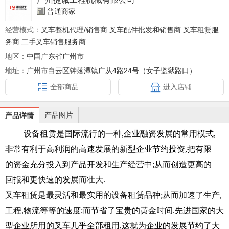
普通商家
经营模式：
叉车整机代理/销售商 叉车配件批发和销售商 叉车租赁服
务商 二手叉车销售服务商
地区：
中国广东省广州市
地址：
广州市白云区钟落潭镇广从4路24号（女子监狱路口）
全部商品
进入店铺
产品图片
产品详情
设备租赁是国际流行的一种
,
企业融资发展的常用模式
,
非常有利于高利润的高速发展的新型企业节约投资
,
把有限
的资金充分投入到产品开发和生产经营中
;
从而创造更高的
回报和更快速的发展而壮大
.
叉车租赁是最灵活和最实用的设备租赁品种
;
从而加速了生产
,
工程
,
物流等等的速度
;
而节省了宝贵的黄金时间
.
先进国家的大
型企业所用的叉车几乎全部租用
,
这就为企业的发展节约了大