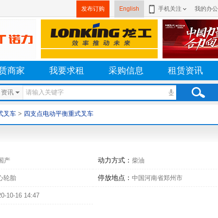
发布订购
English
手机关注
我的办公
赁商家
我要求租
采购信息
租赁资讯
资讯
式叉车
>
四支点电动平衡重式叉车
动力方式：
国产
柴油
停放地点：
心轮胎
中国河南省郑州市
0-10-16 14:47