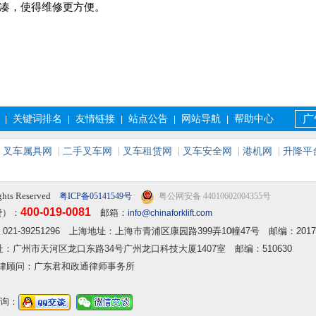
紧凑，使得维修更方便。
关键词排名
友情链接
站点公告
网站导航
帮助中心
广
|
|
|
|
|
叉车属具网
二手叉车网
叉车租赁网
叉车安全网
港机网
升降平
ghts Reserved
粤ICP备05141549号
粤公网安备 44010602004355号
400-019-0081
费）：
邮箱：
info@chinaforklift.com
2 传真：021-39251296 上海地址：上海市青浦区康园路399弄10幢47号 邮编：2017
 广州地址：广州市天河区龙口东路34号广州龙口科技大厦1407室 邮编：510630
律顾问：广东君和政通律师事务所
询：