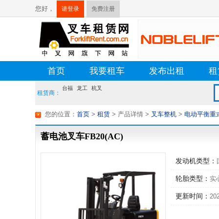
您好，
请登录
免费注册
首页
我要租车
发布出租
租
台福
龙工
杭叉
租赁商：
您的位置：
首页
>
租赁
> 产品详情
>
叉车整机
>
电动平衡重
蓄电池叉车FB20(AC)
发动机类型：
轮胎类型：
实
更新时间：
202