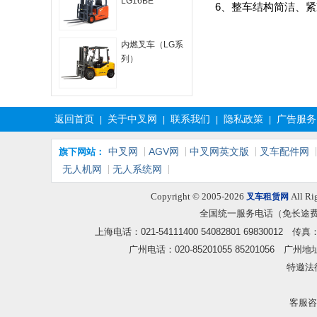
LG16BE
6、整车结构简洁、
内燃叉车（LG系
列）
LG30D（T）
返回首页
关于中叉网
联系我们
隐私政策
广告服务
|
|
|
|
中叉网
AGV网
中叉网英文版
叉车配件网
旗下网站：
无人机网
无人系统网
Copyright © 2005-2026
All Ri
叉车租赁网
全国统一服务电话（免长途
上海电话：021-54111400 54082801 6983001
广州电话：020-85201055 85201056
特邀法
客服咨