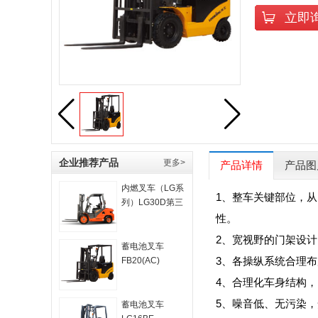
立即
企业推荐产品
更多>
产品详情
产品图
内燃叉车（LG系
1、整车关键部位，从
列）LG30D第三
代
性。
2、宽视野的门架设
蓄电池叉车
3、各操纵系统合理
FB20(AC)
4、合理化车身结构
5、噪音低、无污染
蓄电池叉车