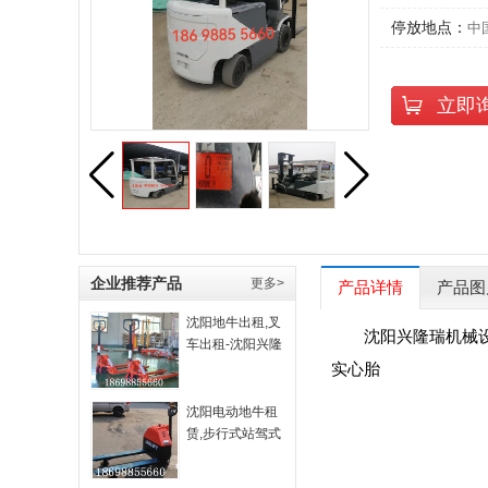
停放地点：
中
立即
企业推荐产品
更多>
产品详情
产品图
沈阳地牛出租,叉
沈阳兴隆瑞机械
车出租-沈阳兴隆
瑞
实心胎
沈阳电动地牛租
赁,步行式站驾式
全-沈阳兴隆瑞