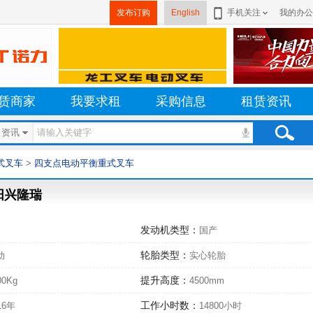
发布订购
English
手机关注
我的办公
赁商家
我要求租
采购信息
租赁资讯
资讯
式叉车
>
四支点电动平衡重式叉车
阳兴隆瑞
发动机类型：
国产
轮胎类型：
动
实心轮胎
提升高度：
00Kg
4500mm
工作小时数：
16年
14800小时