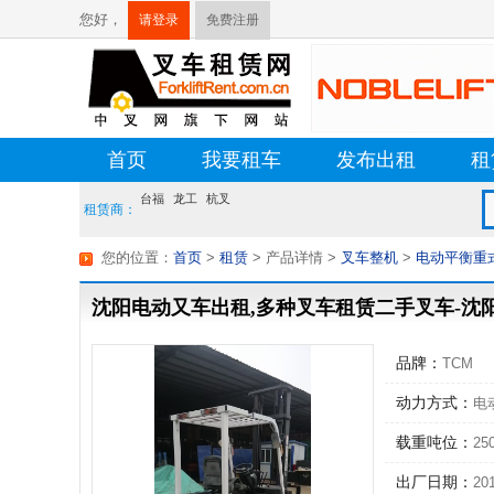
您好，
请登录
免费注册
首页
我要租车
发布出租
租
台福
龙工
杭叉
租赁商：
您的位置：
首页
>
租赁
> 产品详情
>
叉车整机
>
电动平衡重
沈阳电动又车出租,多种叉车租赁二手叉车-沈
品牌：
TCM
动力方式：
电
载重吨位：
25
出厂日期：
20